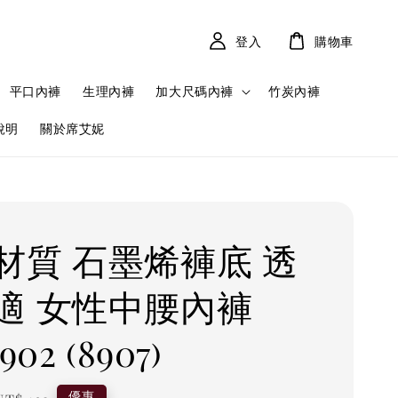
登入
購物車
平口內褲
生理內褲
加大尺碼內褲
竹炭內褲
說明
關於席艾妮
材質 石墨烯褲底 透
適 女性中腰內褲
902 (8907)
Regular
優惠