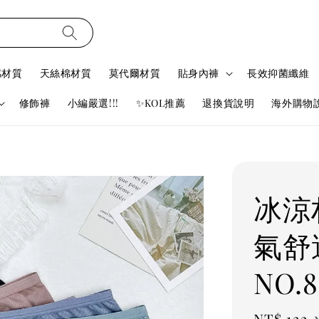
感材質
天絲棉材質
莫代爾材質
貼身內褲
長效抑菌纖維
修飾褲
小編嚴選!!!
✨KOL推薦
退換貨說明
海外購物
冰涼
氣舒
NO.8
Sale
NT$ 122