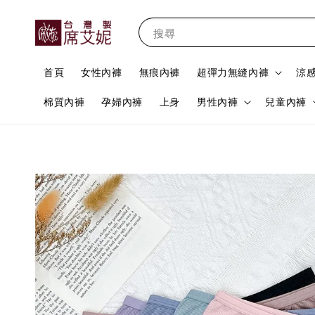
搜尋
首頁
女性內褲
無痕內褲
超彈力無縫內褲
涼
棉質內褲
孕婦內褲
上身
男性內褲
兒童內褲