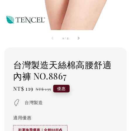
1
/
2
台灣製造天絲棉高腰舒適
內褲 NO.8867
Sale
NT$ 119
Regular
優惠
NT$ 135
price
price
台灣製造
適用優惠
初夏換季優惠｜全館88折🎪