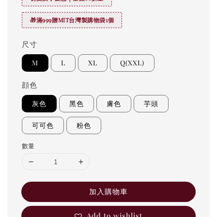
🎁滿999贈MIT台灣製購物袋1個
尺寸
M
L
XL
Q(XXL)
顔色
灰色
黑色
膚色
芋頭
可可色
粉色
數量
加入購物車
Add to wishlist