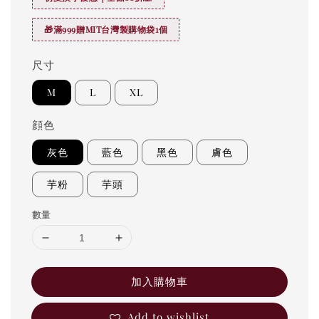
🎁滿999贈MIT台灣製購物袋1個
尺寸
M
L
XL
顔色
灰色
藍色
黑色
膚色
芋粉
芋頭
數量
加入購物車
Add to wishlist