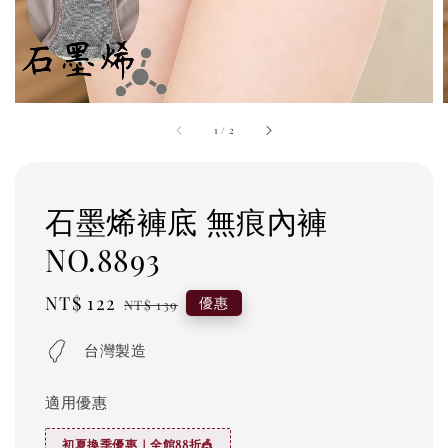
1
/
2
石墨烯褲底 無痕內褲
NO.8893
Sale
NT$ 122
Regular
優惠
NT$ 139
price
price
台灣製造
適用優惠
初夏換季優惠｜全館88折🎪