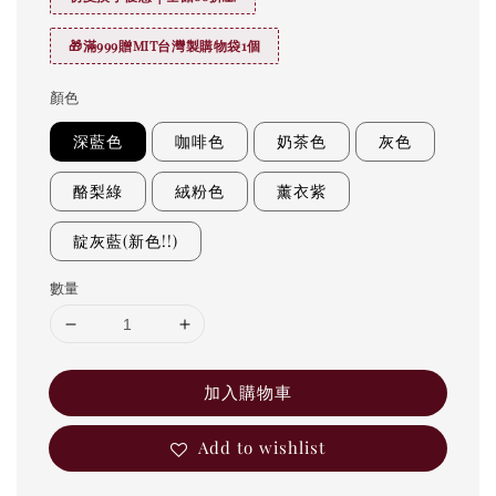
🎁滿999贈MIT台灣製購物袋1個
顏色
深藍色
咖啡色
奶茶色
灰色
酪梨綠
絨粉色
薰衣紫
靛灰藍(新色!!)
數量
加入購物車
Add to wishlist