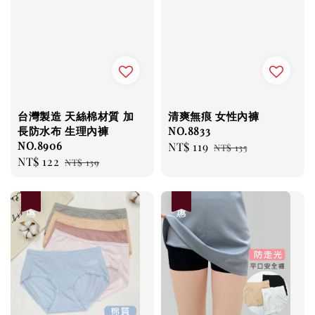
台灣製造 天絲棉材質 加
清爽無痕 女性內褲
長防水布 生理內褲
NO.8833
NO.8906
Sale
NT$ 119
Regular
NT$ 135
Sale
NT$ 122
Regular
NT$ 139
price
price
price
price
優惠
優惠