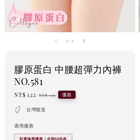
1
/
2
膠原蛋白 中腰超彈力內褲
NO.581
Sale
NT$ 122
Regular
優惠
NT$ 139
price
price
台灣製造
適用優惠
初夏換季優惠｜全館88折🎪