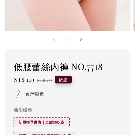
1
/
2
低腰蕾絲內褲 NO.7718
Sale
NT$ 119
Regular
優惠
NT$ 135
price
price
台灣製造
適用優惠
初夏換季優惠｜全館88折🎪