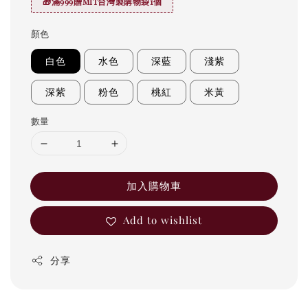
🎁滿999贈MIT台灣製購物袋1個
顏色
白色
水色
深藍
淺紫
深紫
粉色
桃紅
米黃
數量
加入購物車
Add to wishlist
分享