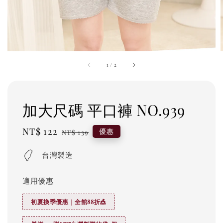
1
/
2
加大尺碼 平口褲 NO.939
Sale
NT$ 122
Regular
優惠
NT$ 139
price
price
台灣製造
適用優惠
初夏換季優惠｜全館88折🎪