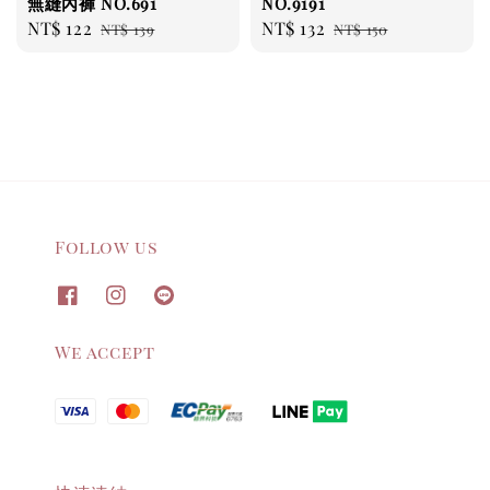
無縫內褲 NO.691
NO.9191
Sale
NT$ 122
Regular
Sale
NT$ 132
Regular
NT$ 139
NT$ 150
price
price
price
price
Follow us
We accept