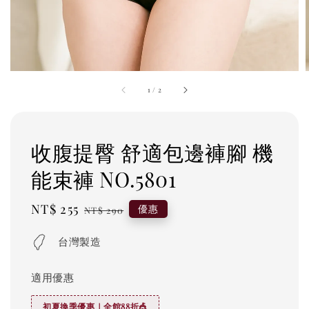
1
/
2
收腹提臀 舒適包邊褲腳 機
能束褲 NO.5801
Sale
NT$ 255
Regular
優惠
NT$ 290
price
price
台灣製造
適用優惠
初夏換季優惠｜全館88折🎪