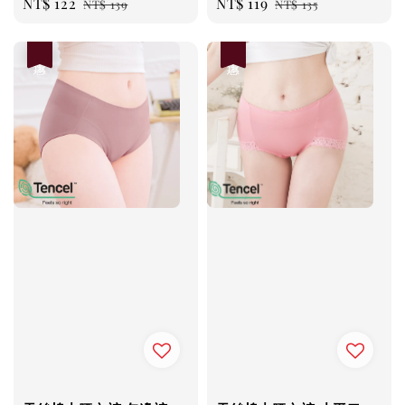
Sale
NT$ 122
Regular
Sale
NT$ 119
Regular
NT$ 139
NT$ 135
price
price
price
price
優惠
優惠