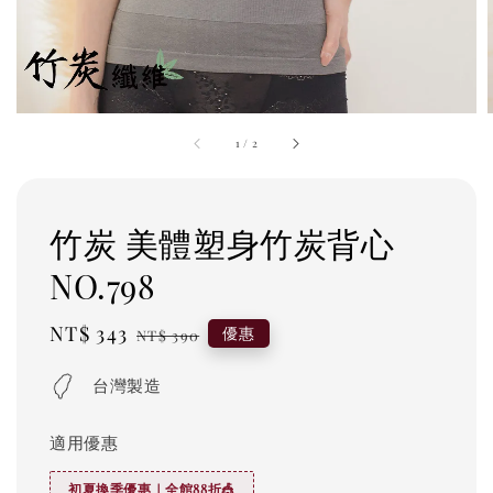
1
/
2
竹炭 美體塑身竹炭背心
NO.798
Sale
NT$ 343
Regular
優惠
NT$ 390
price
price
台灣製造
適用優惠
初夏換季優惠｜全館88折🎪