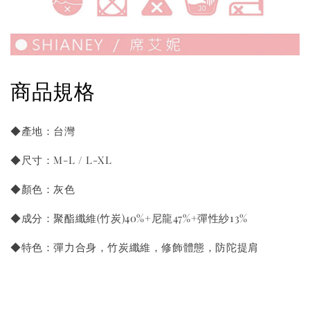
商品規格
◆產地：台灣
◆尺寸：M-L / L-XL
◆顏色：灰色
◆成分：聚酯纖維(竹炭)40%+尼龍47%+彈性紗13%
◆特色：彈力合身，竹炭纖維，修飾體態，防陀提肩