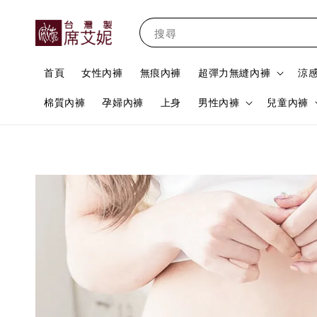
搜尋
首頁
女性內褲
無痕內褲
超彈力無縫內褲
涼
棉質內褲
孕婦內褲
上身
男性內褲
兒童內褲