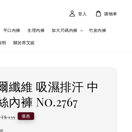
登入
購物車
平口內褲
生理內褲
加大尺碼內褲
竹炭內褲
說明
關於席艾妮
爾纖維 吸濕排汗 中
內褲 No.2767
Regular
優惠
T$ 135
price
造