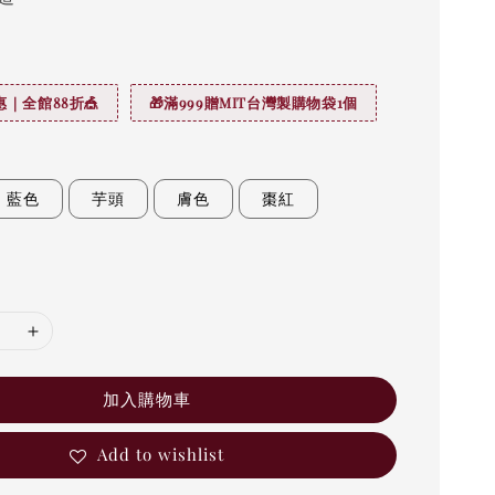
｜全館88折🎪
🎁滿999贈MIT台灣製購物袋1個
藍色
芋頭
膚色
棗紅
加入購物車
Add to wishlist