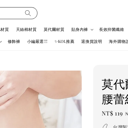
感材質
天絲棉材質
莫代爾材質
貼身內褲
長效抑菌纖維
修飾褲
小編嚴選!!!
✨KOL推薦
退換貨說明
海外購物
莫代
腰蕾絲
Sale
NT$ 119
N
price
台灣製