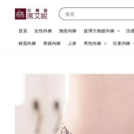
搜尋
首頁
女性內褲
無痕內褲
超彈力無縫內褲
涼
棉質內褲
孕婦內褲
上身
男性內褲
兒童內褲