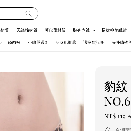
感材質
天絲棉材質
莫代爾材質
貼身內褲
長效抑菌纖維
修飾褲
小編嚴選!!!
✨KOL推薦
退換貨說明
海外購物
豹紋
NO.6
Sale
NT$ 119
N
price
台灣製