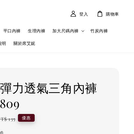
登入
購物車
平口內褲
生理內褲
加大尺碼內褲
竹炭內褲
說明
關於席艾妮
 彈力透氣三角內褲
809
Regular
優惠
T$ 135
price
造