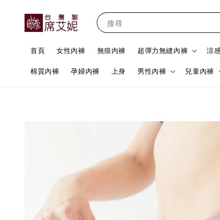
搜尋
首頁
女性內褲
無痕內褲
超彈力無縫內褲
涼
棉質內褲
孕婦內褲
上身
男性內褲
兒童內褲