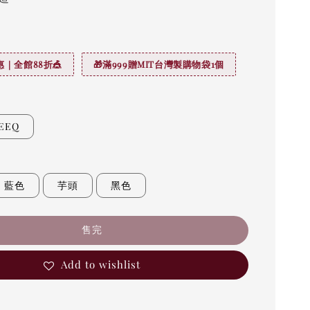
｜全館88折🎪
🎁滿999贈MIT台灣製購物袋1個
EEQ
藍色
芋頭
黑色
售完
Add to wishlist