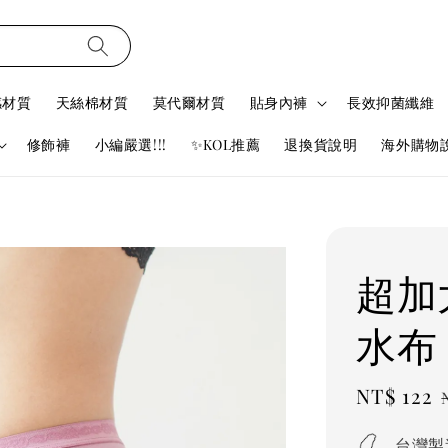
感材質
天絲棉材質
莫代爾材質
貼身內褲
長效抑菌纖維
修飾褲
小編嚴選!!!
✨KOL推薦
退換貨說明
海外購物
超加
水布 
Sale
NT$ 122
price
台灣製