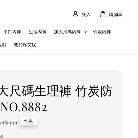
登入
購物車
平口內褲
生理內褲
加大尺碼內褲
竹炭內褲
說明
關於席艾妮
大尺碼生理褲 竹炭防
NO.8882
Regular
售完
NT$ 139
price
造