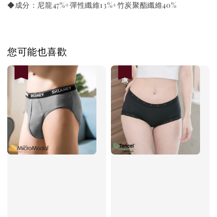
◆成分：尼龍47%+彈性纖維13%+竹炭聚酯纖維40%
您可能也喜歡
優惠
優惠