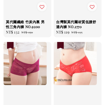
莫代爾纖維 竹炭內裏 男
台灣製莫代爾材質低腰舒
性三角內褲 NO.9200
適內褲 NO.2770
Sale
NT$ 132
Regular
Sale
NT$ 119
Regular
NT$ 150
NT$ 135
price
price
price
price
優惠
優惠