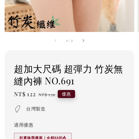
1
/
2
超加大尺碼 超彈力 竹炭無
縫內褲 NO.691
Sale
NT$ 122
Regular
優惠
NT$ 139
price
price
台灣製造
適用優惠
初夏換季優惠｜全館88折🎪