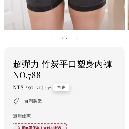
1
/
2
超彈力 竹炭平口塑身內褲
NO.788
Sale
NT$ 297
Regular
售完
NT$ 337
price
price
台灣製造
適用優惠
初夏換季優惠｜全館88折🎪