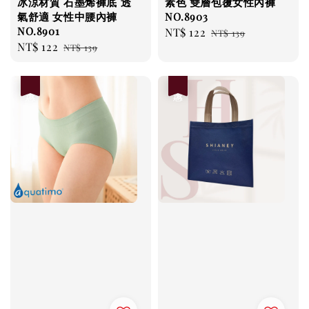
冰涼材質 石墨烯褲底 透
素色 雙層包覆女性內褲
氣舒適 女性中腰內褲
NO.8903
NO.8901
Sale
NT$ 122
Regular
NT$ 139
Sale
NT$ 122
Regular
NT$ 139
price
price
price
price
優惠
優惠