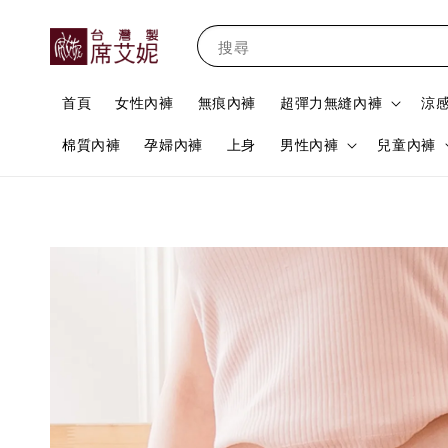
搜尋
首頁
女性內褲
無痕內褲
超彈力無縫內褲
涼
棉質內褲
孕婦內褲
上身
男性內褲
兒童內褲