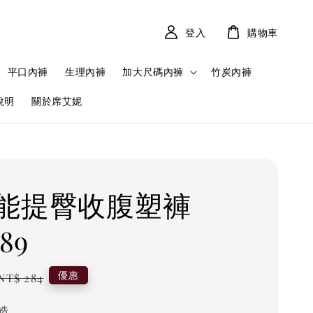
登入
購物車
平口內褲
生理內褲
加大尺碼內褲
竹炭內褲
說明
關於席艾妮
能提臀收腹塑褲
89
Regular
優惠
NT$ 284
price
造