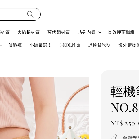
感材質
天絲棉材質
莫代爾材質
貼身內褲
長效抑菌纖維
修飾褲
小編嚴選!!!
✨KOL推薦
退換貨說明
海外購物
輕機
NO.8
Sale
NT$ 250
price
台灣製