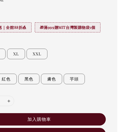
｜全館88折🎪
🎁滿999贈MIT台灣製購物袋1個
XL
XXL
紅色
黑色
膚色
芋頭
加入購物車