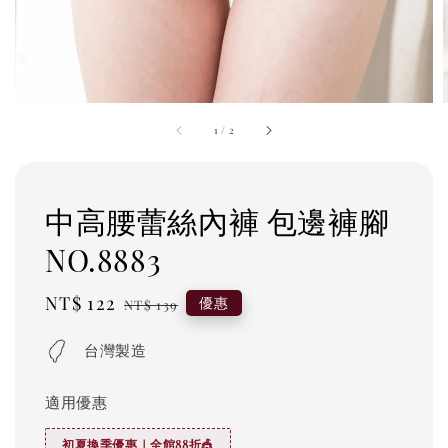
1
/
2
中高腰蕾絲內褲 包邊褲腳
NO.8883
Sale
NT$ 122
Regular
優惠
NT$ 139
price
price
台灣製造
適用優惠
初夏換季優惠｜全館88折🎪