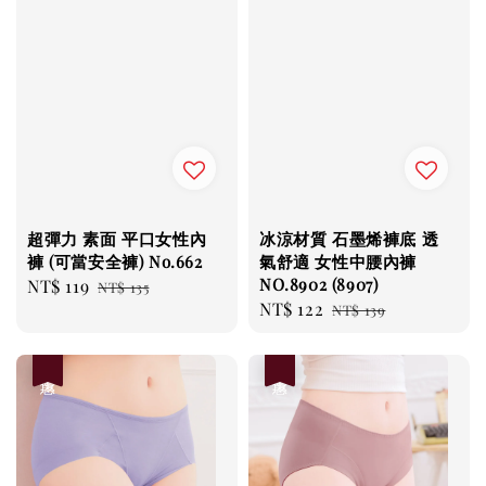
超彈力 素面 平口女性內
冰涼材質 石墨烯褲底 透
褲 (可當安全褲) No.662
氣舒適 女性中腰內褲
NO.8902 (8907)
Sale
NT$ 119
Regular
NT$ 135
Sale
NT$ 122
Regular
price
price
NT$ 139
price
price
優惠
優惠