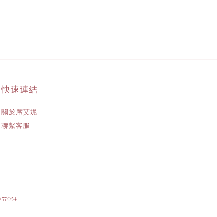
快速連結
關於席艾妮
聯繫客服
57054