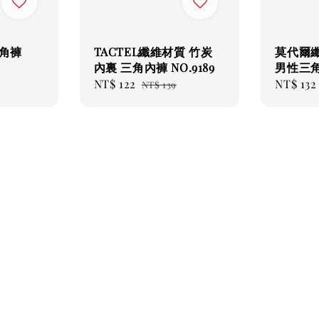
角褲
TACTEL纖維材質 竹炭
莫代爾纖
內裏 三角內褲 NO.9189
男性三角內
r
Sale
NT$ 122
Regular
Sale
NT$ 132
NT$ 139
price
price
price