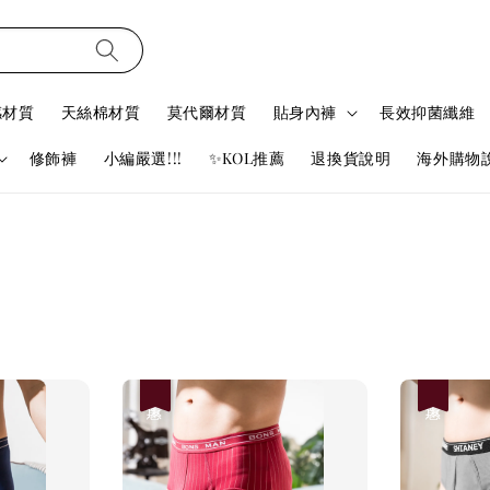
感材質
天絲棉材質
莫代爾材質
貼身內褲
長效抑菌纖維
修飾褲
小編嚴選!!!
✨KOL推薦
退換貨說明
海外購物
優惠
優惠