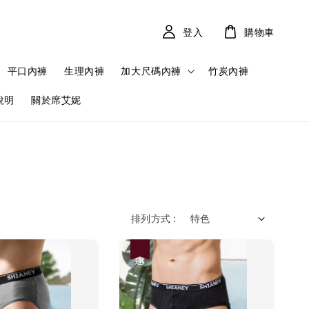
登入
購物車
平口內褲
生理內褲
加大尺碼內褲
竹炭內褲
說明
關於席艾妮
排列方式 :
優惠