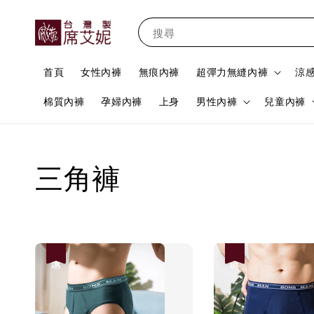
搜尋
首頁
女性內褲
無痕內褲
超彈力無縫內褲
涼
棉質內褲
孕婦內褲
上身
男性內褲
兒童內褲
三角褲
優惠
優惠