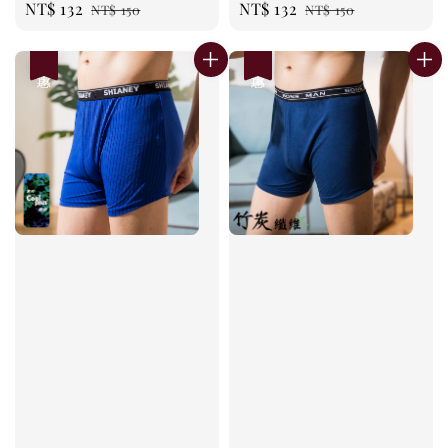
Sale
NT$ 132
Regular
Sale
NT$ 132
Regular
NT$ 150
NT$ 150
price
price
price
price
優惠
優惠