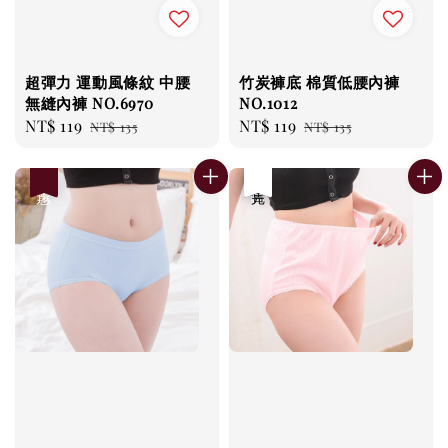
超彈力 運動風條紋 中腰
竹炭褲底 棉質低腰內褲
無縫內褲 NO.6970
NO.1012
Sale
NT$ 119
Regular
Sale
NT$ 119
Regular
NT$ 135
NT$ 135
price
price
price
price
優惠
優惠
售完