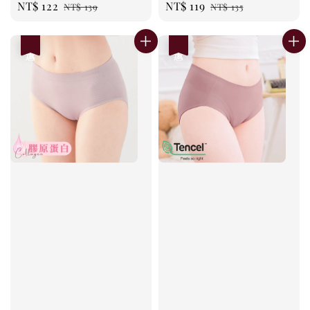
Sale
NT$ 122
Regular
Sale
NT$ 119
Regular
NT$ 139
NT$ 135
price
price
price
price
優惠
優惠