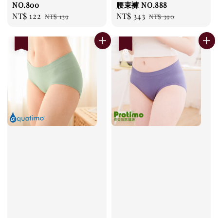
NO.800
腰束褲 NO.888
Sale
NT$ 122
Regular
Sale
NT$ 343
Regular
NT$ 139
NT$ 390
price
price
price
price
優惠
優惠