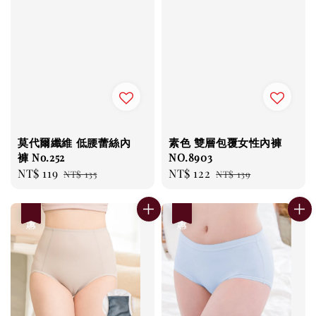
莫代爾纖維 低腰蕾絲內
素色 雙層包覆女性內褲
褲 No.252
NO.8903
Sale
NT$ 119
Regular
Sale
NT$ 122
Regular
NT$ 135
NT$ 139
price
price
price
price
優惠
優惠