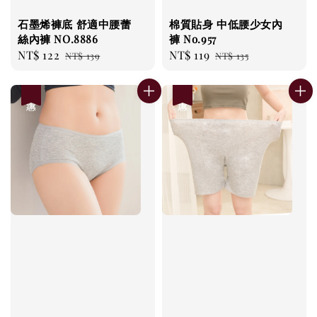
石墨烯褲底 舒適中腰蕾
棉質貼身 中低腰少女內
絲內褲 NO.8886
褲 No.957
Sale
NT$ 122
Regular
Sale
NT$ 119
Regular
NT$ 139
NT$ 135
price
price
price
price
優惠
優惠