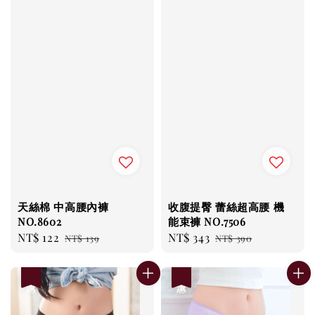
天絲棉 中高腰內褲
收腹提臀 蕾絲超高腰 機
NO.8602
能束褲 NO.7506
Sale
NT$ 122
Regular
Sale
NT$ 343
Regular
NT$ 139
NT$ 390
price
price
price
price
優惠
優惠