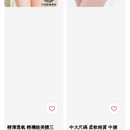
輕薄透氣 輕機能美體三
中大尺碼 柔軟棉質 中腰