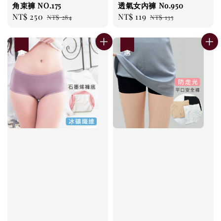
角束褲 NO.175
透氣女內褲 No.950
Sale
NT$ 250
Regular
Sale
NT$ 119
Regular
NT$ 284
NT$ 135
price
price
price
price
優惠
優惠