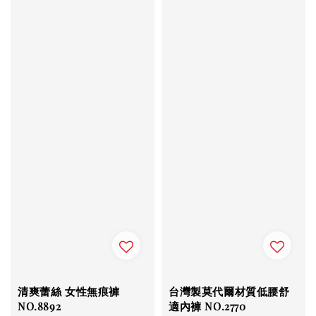
清爽蕾絲 女性無痕褲
台灣製莫代爾材質低腰舒
NO.8892
適內褲 NO.2770