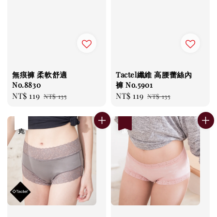
無痕褲 柔軟舒適
Tactel纖維 高腰蕾絲內
No.8830
褲 No.5901
Sale
NT$ 119
Regular
Sale
NT$ 119
Regular
NT$ 135
NT$ 135
price
price
price
price
優惠
售完
優惠