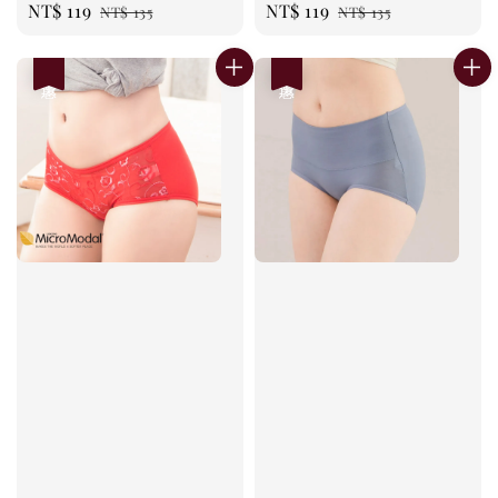
Sale
NT$ 119
Regular
Sale
NT$ 119
Regular
NT$ 135
NT$ 135
price
price
price
price
優惠
優惠