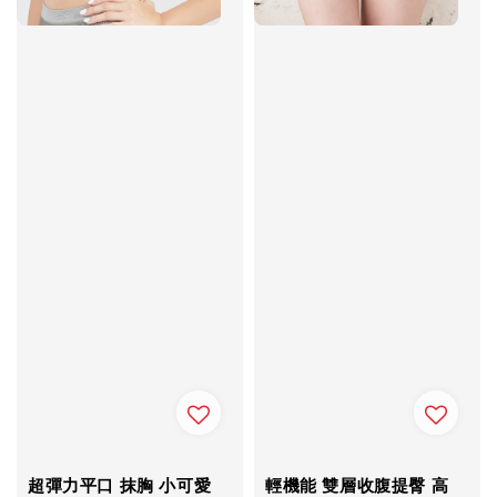
超彈力平口 抹胸 小可愛
輕機能 雙層收腹提臀 高