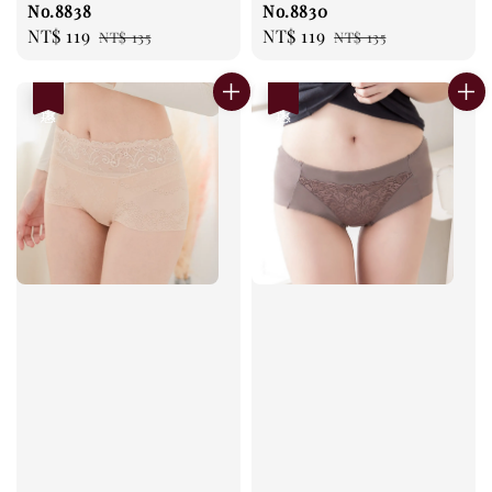
No.8838
No.8830
Sale
NT$ 119
Regular
Sale
NT$ 119
Regular
NT$ 135
NT$ 135
price
price
price
price
優惠
優惠