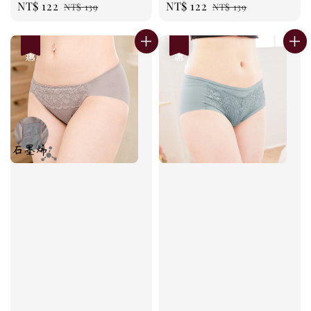
Sale
NT$ 122
Regular
Sale
NT$ 122
Regular
NT$ 139
NT$ 139
price
price
price
price
優惠
優惠