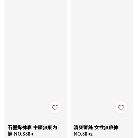
石墨烯褲底 中腰無痕內
清爽蕾絲 女性無痕褲
褲 NO.8889
NO.8892