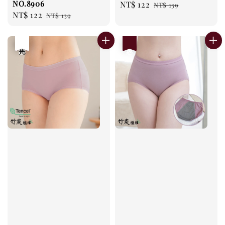
NO.8906
Sale
NT$ 122
Regular
NT$ 139
Sale
NT$ 122
Regular
NT$ 139
price
price
price
price
優惠
售完
優惠