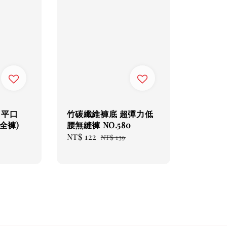
 平口
竹碳纖維褲底 超彈力低
全褲)
腰無縫褲 NO.580
Sale
NT$ 122
Regular
NT$ 139
r
price
price