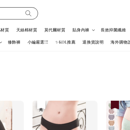
感材質
天絲棉材質
莫代爾材質
貼身內褲
長效抑菌纖維
修飾褲
小編嚴選!!!
✨KOL推薦
退換貨說明
海外購物
優惠
售完
優惠