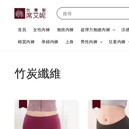
搜尋
首頁
女性內褲
無痕內褲
超彈力無縫內褲
涼
棉質內褲
孕婦內褲
上身
男性內褲
兒童內褲
竹炭纖維
優惠
優惠