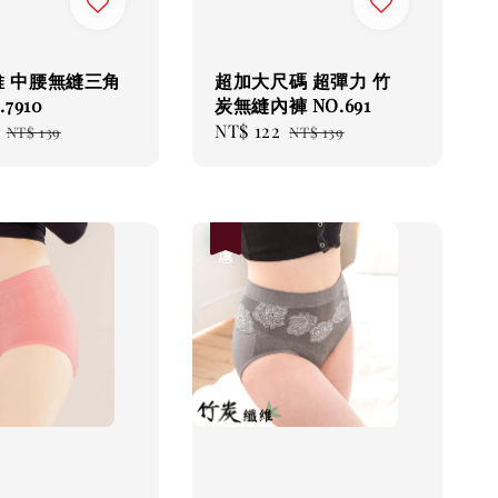
維 中腰無縫三角
超加大尺碼 超彈力 竹
7910
炭無縫內褲 NO.691
Regular
Sale
NT$ 122
Regular
NT$ 139
NT$ 139
price
price
price
優惠