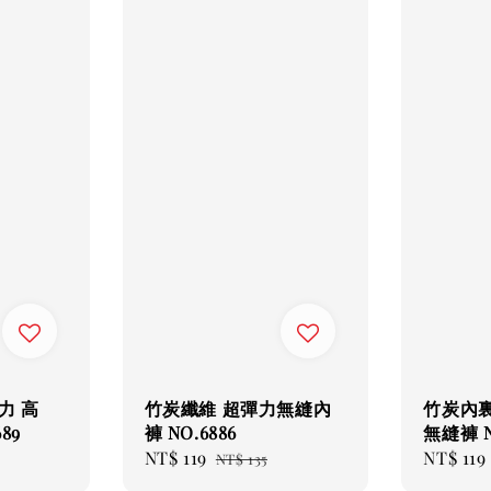
力 高
竹炭纖維 超彈力無縫內
竹炭內裏
89
褲 NO.6886
無縫褲 N
r
Sale
NT$ 119
Regular
Sale
NT$ 119
NT$ 135
price
price
price