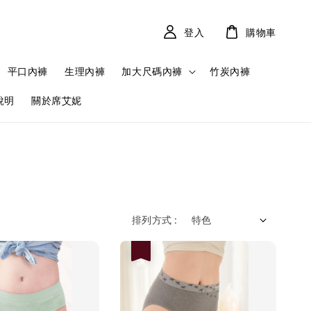
登入
購物車
平口內褲
生理內褲
加大尺碼內褲
竹炭內褲
說明
關於席艾妮
排列方式 :
優惠