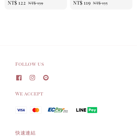
Sale
NT$ 122
Regular
Sale
NT$ 119
Regular
NT$ 139
NT$ 135
price
price
price
price
Follow us
We accept
快速連結