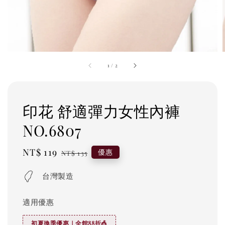
1
/
2
印花 舒適彈力女性內褲
NO.6807
Sale
NT$ 119
Regular
優惠
NT$ 135
price
price
台灣製造
適用優惠
初夏換季優惠｜全館88折🎪