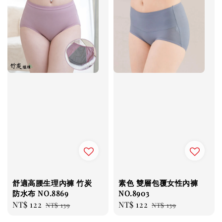
舒適高腰生理內褲 竹炭
素色 雙層包覆女性內褲
防水布 NO.8869
NO.8903
Sale
NT$ 122
Regular
Sale
NT$ 122
Regular
NT$ 139
NT$ 139
price
price
price
price