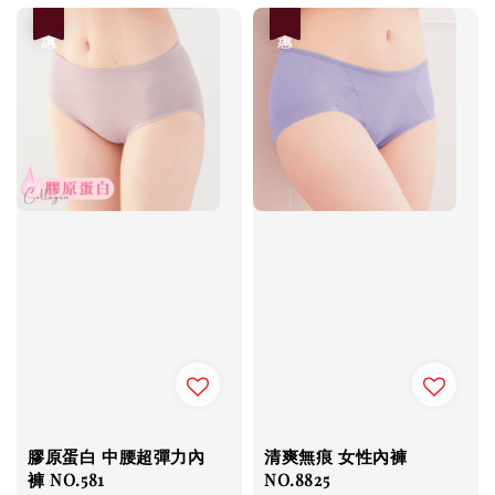
優惠
優惠
膠原蛋白 中腰超彈力內
清爽無痕 女性內褲
褲 NO.581
NO.8825