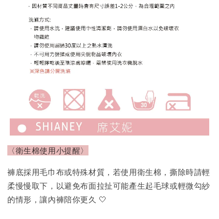
〈衛生棉使用小提醒〉
褲底採用毛巾布或特殊材質，若使用衛生棉，撕除時請輕
柔慢慢取下，以避免布面拉扯可能產生起毛球或輕微勾紗
的情形，讓內褲陪你更久 🤍