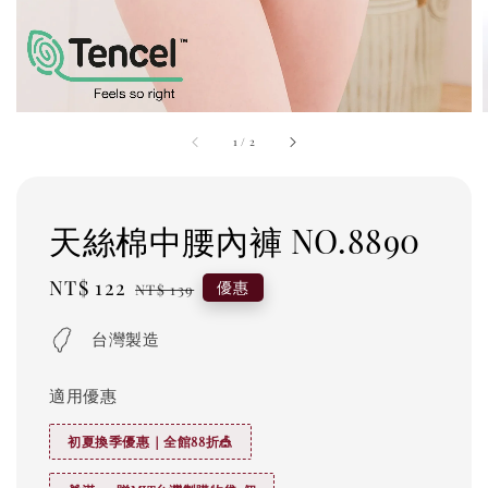
1
/
2
天絲棉中腰內褲 NO.8890
Sale
NT$ 122
Regular
優惠
NT$ 139
price
price
台灣製造
適用優惠
初夏換季優惠｜全館88折🎪