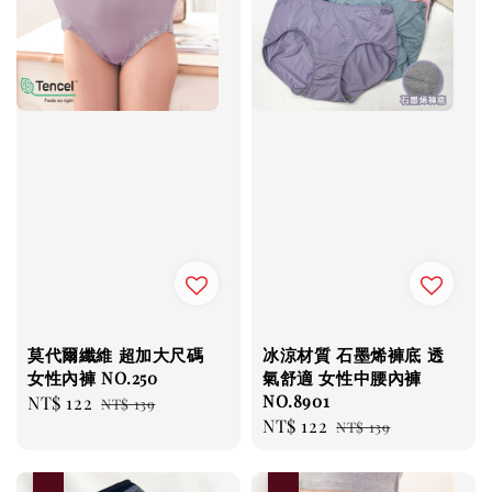
莫代爾纖維 超加大尺碼
冰涼材質 石墨烯褲底 透
女性內褲 NO.250
氣舒適 女性中腰內褲
NO.8901
Sale
NT$ 122
Regular
NT$ 139
Sale
NT$ 122
Regular
price
price
NT$ 139
price
price
優惠
優惠