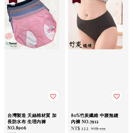
台灣製造 天絲棉材質 加
80%竹炭纖維 中腰無縫
長防水布 生理內褲
內褲 NO.7912
NO.8906
Sale
NT$ 122
Regular
NT$ 139