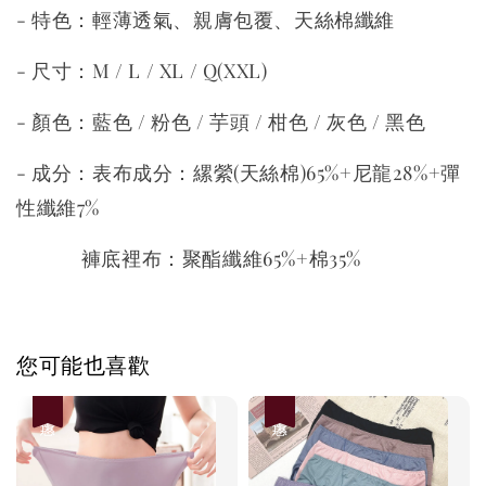
- 特色：輕薄透氣、親膚包覆
、天絲棉纖維
- 尺寸：M / L / XL / Q(XXL)
- 顏色：藍色 / 粉色 / 芋頭 / 柑色 / 灰色 / 黑色
- 成分：表布成分：縲縈(天絲棉)65%+尼龍28%+彈
性纖維7%
褲底裡布：聚酯纖維65%+棉35%
您可能也喜歡
優惠
優惠