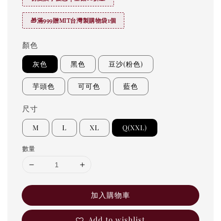
🎁滿999贈MIT台灣製購物袋1個
顏色
灰色
黑色
豆沙(粉色)
芋頭色
可可色
藍色
尺寸
M
L
XL
Q(XXL)
數量
加入購物車
Add to wishlist