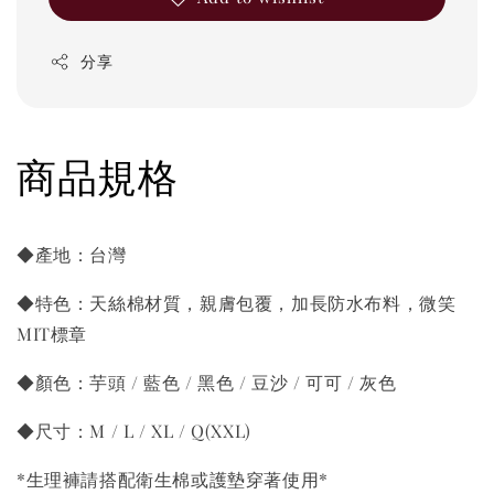
分享
商品規格
◆產地：台灣
◆特色：天絲棉材質，親膚包覆，加長防水布料，微笑
MIT標章
◆顏色：芋頭 / 藍色 / 黑色 / 豆沙 / 可可 / 灰色
◆尺寸：M / L / XL / Q(XXL)
*生理褲請搭配衛生棉或護墊穿著使用*