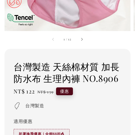
1
/
12
台灣製造 天絲棉材質 加長
防水布 生理內褲 NO.8906
Sale
NT$ 122
Regular
優惠
NT$ 139
price
price
台灣製造
適用優惠
初夏換季優惠｜全館88折🎪