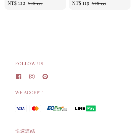
Sale
NT$ 122
Regular
Sale
NT$ 119
Regular
NT$ 139
NT$ 135
price
price
price
price
Follow us
We accept
快速連結