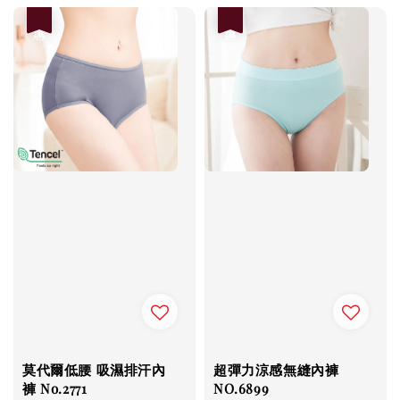
優惠
優惠
莫代爾低腰 吸濕排汗內
超彈力涼感無縫內褲
褲 No.2771
NO.6899