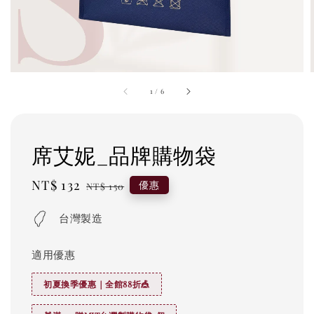
1
/
6
席艾妮_品牌購物袋
Sale
NT$ 132
Regular
優惠
NT$ 150
price
price
台灣製造
適用優惠
初夏換季優惠｜全館88折🎪