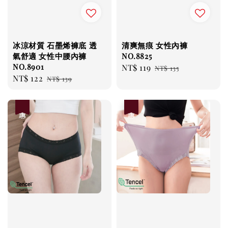
冰涼材質 石墨烯褲底 透
清爽無痕 女性內褲
氣舒適 女性中腰內褲
NO.8825
NO.8901
Sale
NT$ 119
Regular
NT$ 135
Sale
NT$ 122
Regular
NT$ 139
price
price
price
price
優惠
優惠