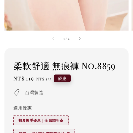
1
/
2
柔軟舒適 無痕褲 No.8859
Sale
NT$ 119
Regular
優惠
NT$ 135
price
price
台灣製造
適用優惠
初夏換季優惠｜全館88折🎪