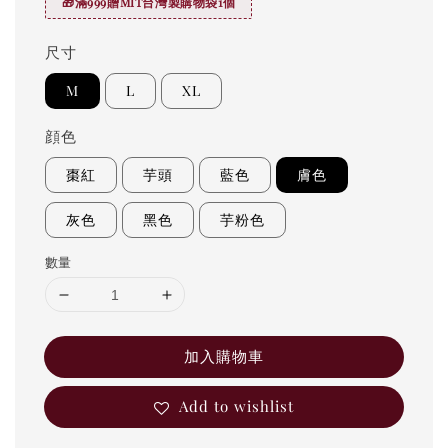
🎁滿999贈MIT台灣製購物袋1個
尺寸
M
L
XL
顔色
棗紅
芋頭
藍色
膚色
灰色
黑色
芋粉色
數量
加入購物車
Add to wishlist