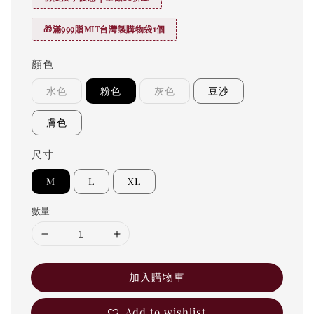
🎁滿999贈MIT台灣製購物袋1個
顏色
水色
粉色
灰色
豆沙
膚色
尺寸
M
L
XL
數量
加入購物車
Add to wishlist