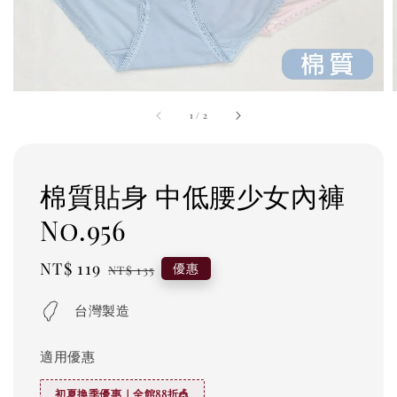
1
/
2
棉質貼身 中低腰少女內褲
No.956
Sale
NT$ 119
Regular
優惠
NT$ 135
price
price
台灣製造
適用優惠
初夏換季優惠｜全館88折🎪