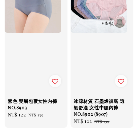
素色 雙層包覆女性內褲
冰涼材質 石墨烯褲底 透
NO.8903
氣舒適 女性中腰內褲
NO.8902 (8907)
Sale
NT$ 122
Regular
NT$ 139
Sale
NT$ 122
Regular
price
price
NT$ 139
price
price