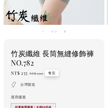
1
/
2
竹炭纖維 長筒無縫修飾褲
NO.782
Sale
NT$ 255
Regular
售完
NT$ 290
price
price
台灣製造
適用優惠
初夏換季優惠｜全館88折🎪