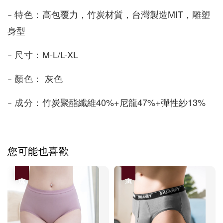
高包覆力，竹炭材質，台灣製造MIT，雕塑
- 特色：
身型
M-L/L-XL
- 尺寸：
灰色
- 顏色：
竹炭聚酯纖維40%+尼龍47%+彈性紗13%
- 成分：
您可能也喜歡
優惠
優惠