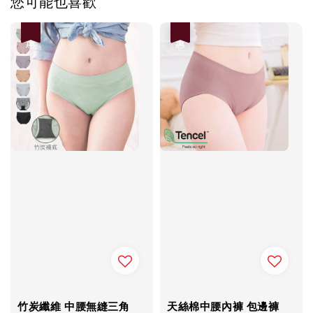
您可能也喜歡
優惠
優惠
竹炭纖維 中腰無縫三角
天絲棉中腰內褲 包邊褲