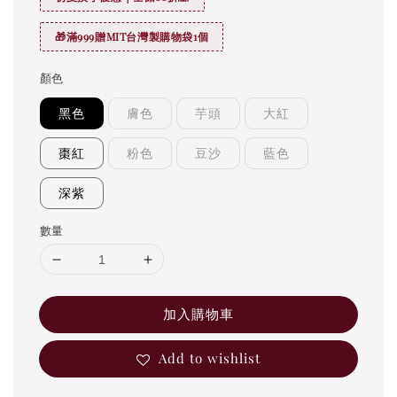
🎁滿999贈MIT台灣製購物袋1個
顏色
黑色
膚色
芋頭
大紅
棗紅
粉色
豆沙
藍色
深紫
數量
加入購物車
Add to wishlist