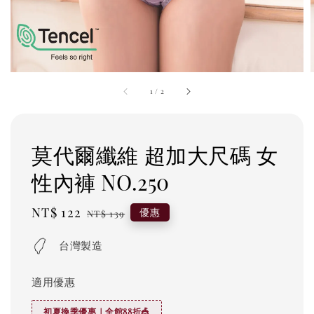
1
/
2
莫代爾纖維 超加大尺碼 女
性內褲 NO.250
Sale
NT$ 122
Regular
優惠
NT$ 139
price
price
台灣製造
適用優惠
初夏換季優惠｜全館88折🎪