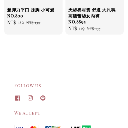
超彈力平口 抹胸 小可愛
天絲棉材質 舒適 大尺碼
NO.800
高腰蕾絲女內褲
NO.8895
Sale
NT$ 122
Regular
NT$ 139
Sale
NT$ 119
Regular
price
price
NT$ 135
price
price
Follow us
We accept