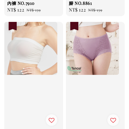
內褲 NO.7910
腳 NO.8861
Sale
NT$ 122
Regular
Sale
NT$ 122
Regular
NT$ 139
NT$ 139
price
price
price
price
優惠
優惠