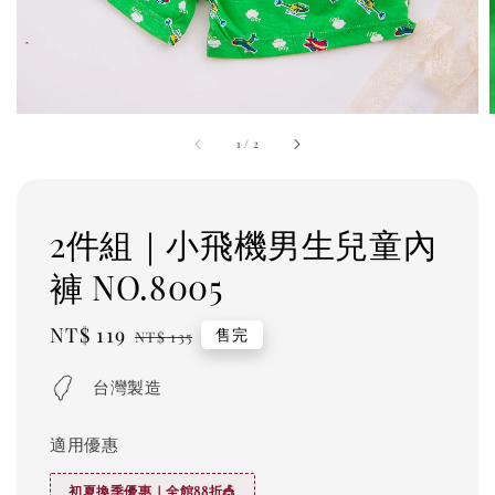
1
/
2
2件組｜小飛機男生兒童內
褲 NO.8005
Sale
NT$ 119
Regular
售完
NT$ 135
price
price
台灣製造
適用優惠
初夏換季優惠｜全館88折🎪