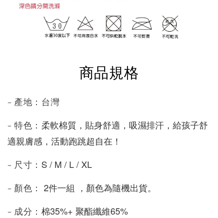
商品規格
- 產地：台灣
柔軟棉質，貼身舒適，吸濕排汗，給孩子舒
- 特色：
適親膚感，活動跑跳超自在！
S / M / L / XL 
- 尺寸：
 2件一組 ，顏色為隨機出貨。
- 顏色：
棉35%+ 聚酯纖維65% 
- 成分：