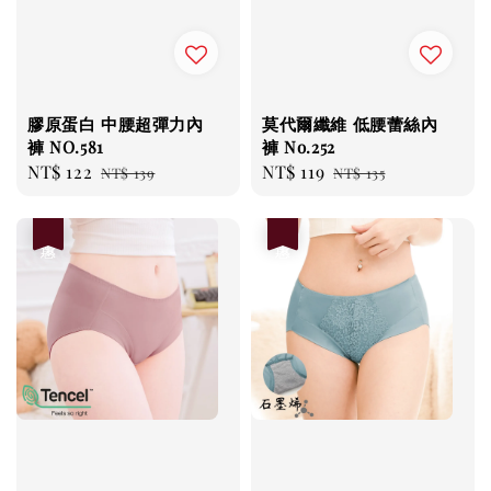
膠原蛋白 中腰超彈力內
莫代爾纖維 低腰蕾絲內
褲 NO.581
褲 No.252
Sale
NT$ 122
Regular
Sale
NT$ 119
Regular
NT$ 139
NT$ 135
price
price
price
price
優惠
優惠