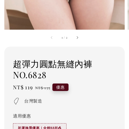
1
/
2
超彈力圓點無縫內褲
NO.6828
Sale
NT$ 119
Regular
優惠
NT$ 135
price
price
台灣製造
適用優惠
初夏換季優惠｜全館88折🎪