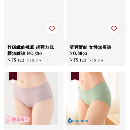
竹碳纖維褲底 超彈力低
清爽蕾絲 女性無痕褲
腰無縫褲 NO.580
NO.8892
Sale
NT$ 122
Regular
Sale
NT$ 122
Regular
NT$ 139
NT$ 139
price
price
price
price
優惠
優惠