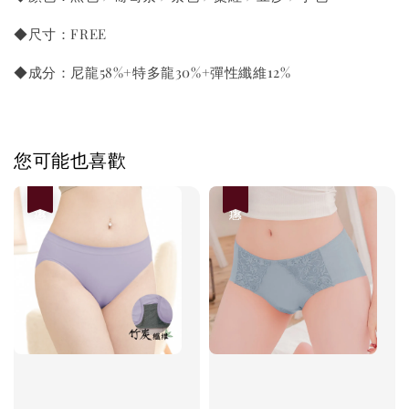
◆尺寸：FREE
◆成分：尼龍58%+特多龍30%+彈性纖維12%
您可能也喜歡
優惠
優惠