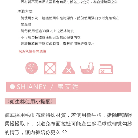
〈衛生棉使用小提醒〉
褲底採用毛巾布或特殊材質，若使用衛生棉，撕除時請輕
柔慢慢取下，以避免布面拉扯可能產生起毛球或輕微勾紗
的情形，讓內褲陪你更久 🤍