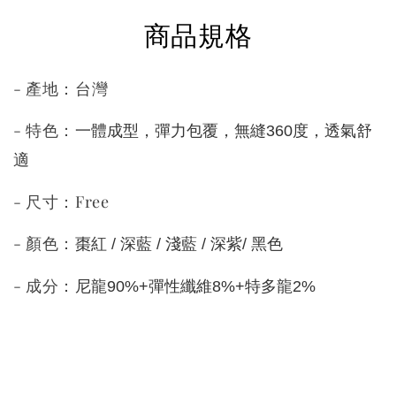
商品規格
- 產地：台灣
- 特色：
一體成型，彈力包覆，無縫360度，透氣舒
適
- 尺寸：Free
- 顏色：
棗紅 / 深藍 / 淺藍 / 深紫/ 黑色
- 成分：
尼龍90%+彈性纖維8%+特多龍2%