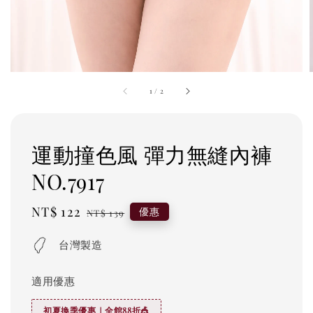
1
/
2
運動撞色風 彈力無縫內褲
NO.7917
Sale
NT$ 122
Regular
優惠
NT$ 139
price
price
台灣製造
適用優惠
初夏換季優惠｜全館88折🎪