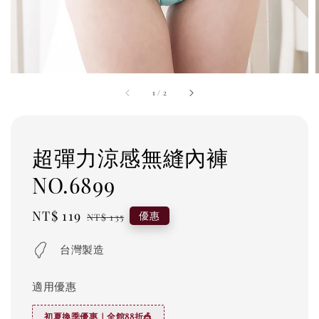
1
/
2
超彈力涼感無縫內褲
NO.6899
Sale
NT$ 119
Regular
優惠
NT$ 135
price
price
台灣製造
適用優惠
初夏換季優惠｜全館88折🎪