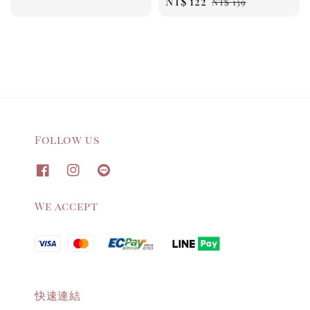
Sale
NT$ 122
Regular
price
price
NT$ 139
price
price
Follow us
We accept
快速連結