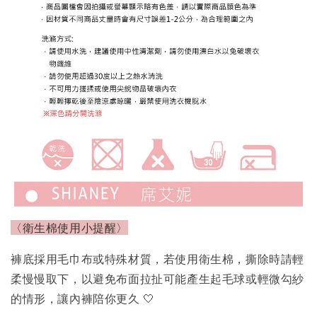
〈衛生棉使用小提醒〉
褲底採用毛巾布或特殊材質，若使用衛生棉，撕除時請輕
柔慢慢取下，以避免布面拉扯可能產生起毛球或輕微勾紗
的情形，讓內褲陪你更久 🤍