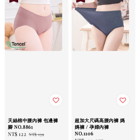
天絲棉中腰內褲 包邊褲
超加大尺碼高腰內褲 媽
腳 NO.8861
媽褲 / 孕婦內褲
NO.1106
Sale
NT$ 122
Regular
NT$ 139