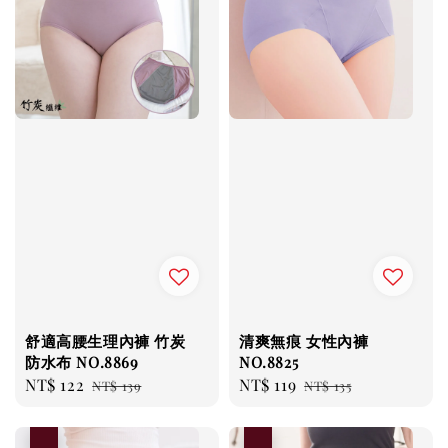
舒適高腰生理內褲 竹炭
清爽無痕 女性內褲
防水布 NO.8869
NO.8825
Sale
NT$ 122
Regular
Sale
NT$ 119
Regular
NT$ 139
NT$ 135
price
price
price
price
優惠
優惠